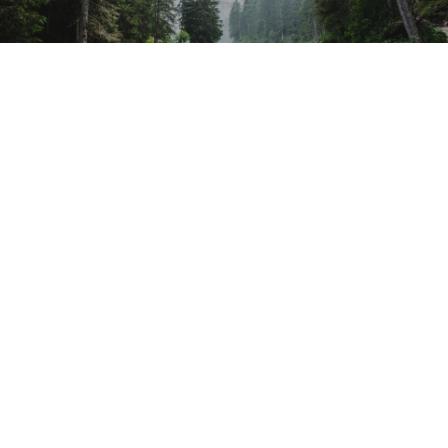
Uherské Hradiště
Masarykovo nám. 157 (Atrium)
686 01
Ordinace: 739 064 328