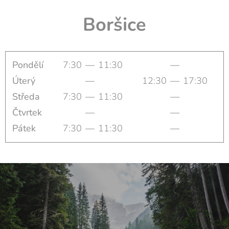
Boršice
Pondělí
7:30
—
11:30
—
Úterý
—
12:30
—
17:30
Středa
7:30
—
11:30
—
Čtvrtek
—
—
Pátek
7:30
—
11:30
—